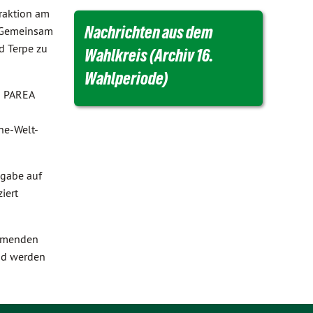
raktion am
Nachrichten aus dem
. Gemeinsam
d Terpe zu
Wahlkreis (Archiv 16.
Wahlperiode)
n PAREA
ine-Welt-
bgabe auf
iert
ommenden
und werden