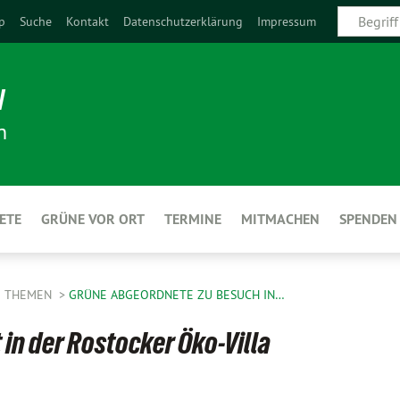
p
Suche
Kontakt
Datenschutzerklärung
Impressum
N
n
ETE
GRÜNE VOR ORT
TERMINE
MITMACHEN
SPENDEN
E THEMEN
GRÜNE ABGEORDNETE ZU BESUCH IN…
 in der Rostocker Öko-Villa