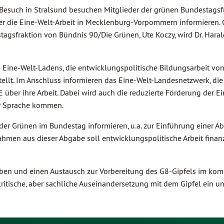
Besuch in Stralsund besuchen Mitglieder der grünen Bundestagsf
über die Eine-Welt-Arbeit in Mecklenburg-Vorpommern informieren
tagsfraktion von Bündnis 90/Die Grünen, Ute Koczy, wird Dr. Haral
 Eine-Welt-Ladens, die entwicklungspolitische Bildungsarbeit vo
tellt. Im Anschluss informieren das Eine-Welt-Landesnetzwerk, die
 über ihre Arbeit. Dabei wird auch die reduzierte Förderung der E
ur Sprache kommen.
 der Grünen im Bundestag informieren, u.a. zur Einführung einer A
ahmen aus dieser Abgabe soll entwicklungspolitische Arbeit finanz
ben und einen Austausch zur Vorbereitung des G8-Gipfels im k
kritische, aber sachliche Auseinandersetzung mit dem Gipfel ein 