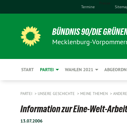
Presse
Termine
Sitema
BÜNDNIS 90/DIE GRÜNE
Mecklenburg-Vorpommer
START
PARTEI
WAHLEN 2021
ABGEORDN
PARTEI
UNSERE GESCHICHTE
MEINE THEMEN
ANDER
Information zur Eine-Welt-Arbeit
13.07.2006