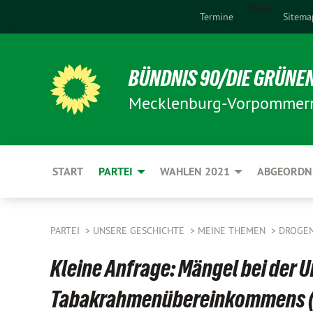
Presse
Termine
Sitema
BÜNDNIS 90/DIE GRÜNE
Mecklenburg-Vorpommer
START
PARTEI
WAHLEN 2021
ABGEORDN
PARTEI
UNSERE GESCHICHTE
MEINE THEMEN
DROGE
Kleine Anfrage: Mängel bei der
Tabakrahmenübereinkommens (F