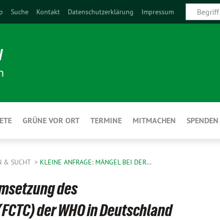
p
Suche
Kontakt
Datenschutzerklärung
Impressum
N
n
ETE
GRÜNE VOR ORT
TERMINE
MITMACHEN
SPENDEN
N & SUCHT
KLEINE ANFRAGE: MÄNGEL BEI DER…
 Umsetzung des
CTC) der WHO in Deutschland